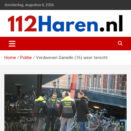
Ga
donderdag, augustus 6, 2026
naar
de
inhoud
Actueel 112 nieuws uit Haren en omgeving
112 Haren.nl
Home
Politie
Verdwenen Danielle (16) weer terecht