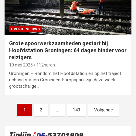
OVERIG NIEUWS
Grote spoorwerkzaamheden gestart bij
Hoofdstation Groningen: 64 dagen hinder voor
reizigers
10 mei 2025
112haren
Groningen – Rondom het Hoofdstation en op het traject
richting station Groningen-Europapark zijn deze week
grootschalige…
Berichten
1
2
…
143
Volgende
paginering