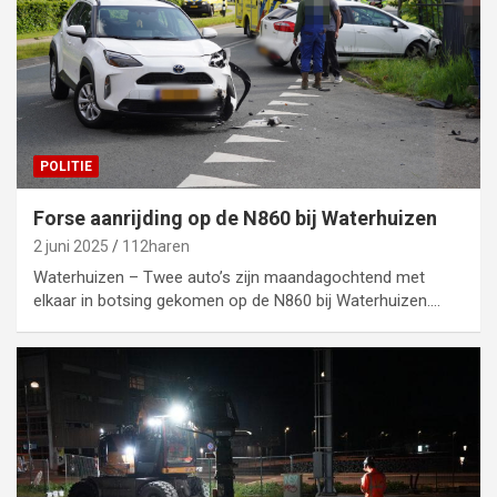
POLITIE
Forse aanrijding op de N860 bij Waterhuizen
2 juni 2025
112haren
Waterhuizen – Twee auto’s zijn maandagochtend met
elkaar in botsing gekomen op de N860 bij Waterhuizen.…