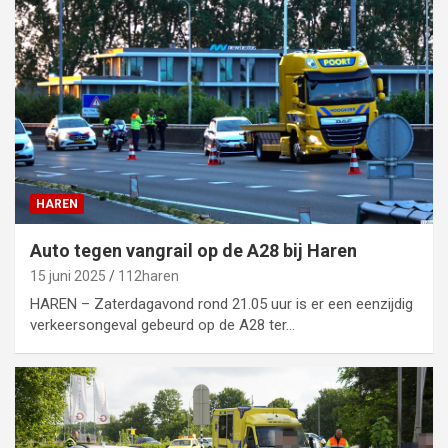
HAREN
Auto tegen vangrail op de A28 bij Haren
15 juni 2025
112haren
HAREN – Zaterdagavond rond 21.05 uur is er een eenzijdig
verkeersongeval gebeurd op de A28 ter…