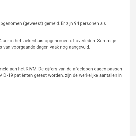
 opgenomen (geweest) gemeld. Er zijn 94 personen als
24 uur in het ziekenhuis opgenomen of overleden. Sommige
s van voorgaande dagen vaak nog aangevuld.
Rijksinstituut voor Volksgezondheid en Milieu
emeld aan het RIVM
. De cijfers van de afgelopen dagen passen
ID-19 patiënten getest worden, zijn de werkelijke aantallen in
.