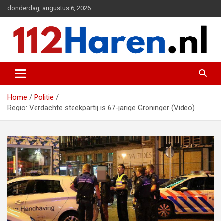
Ga
donderdag, augustus 6, 2026
naar
de
inhoud
Actueel 112 nieuws uit Haren en omgeving
112 Haren.nl
Home
Politie
Regio: Verdachte steekpartij is 67-jarige Groninger (Video)