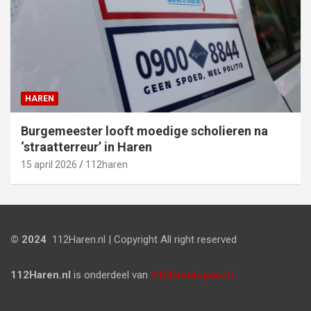
HAREN
Burgemeester looft moedige scholieren na
‘straatterreur’ in Haren
15 april 2026
112haren
© 2024
112Haren.nl | Copyright All right reserved
112Haren.nl
is onderdeel van
112Groningen.nl