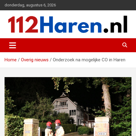
Ga
donderdag, augustus 6, 2026
naar
de
inhoud
Actueel 112 nieuws uit Haren en omgeving
112 Haren.nl
Home
Overig nieuws
Onderzoek na mogelijke CO in Haren