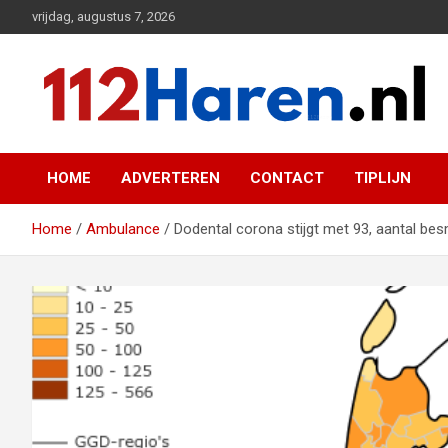
Ga
vrijdag, augustus 7, 2026
naar
de
inhoud
Actueel 112 nieuws uit Haren en omgeving
112 Haren.nl
HOME
ADVERTEREN
CONTACT
TIPLIJN
Home
Ambulance
Dodental corona stijgt met 93, aantal bes