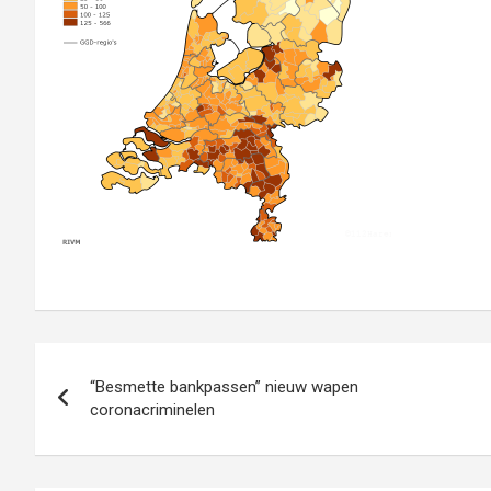
Bericht
“Besmette bankpassen” nieuw wapen
navigatie
coronacriminelen