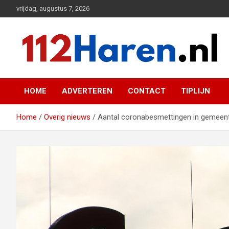
Ga
vrijdag, augustus 7, 2026
naar
de
inhoud
Actueel 112 nieuws uit Haren en omgeving
112 Haren.nl
HOME
ADVERTEREN
CONTACT
TIPLIJN
Home
Overig nieuws
Aantal coronabesmettingen in gemeente 