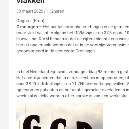
vlakken
30 maart 2020
112haren
Oogtv.nl (Bron)
Groningen
– Het aantal coronabesmettingen in de gemeent
maar vlakt wel af. Volgens het RIVM zijn er nu 37,8 op de 
Hoewel het RIVM benadrukt dat de cijfers slechts een indic
hier uit opgemaakt worden dat er in de voorbije vierentwint
geconstateerd in de gemeente Groningen.
In heel Nederland zijn sinds zondagmiddag 93 mensen gesto
Het aantal patiënten dat in een ziekenhuis is opgenomen, o
naar 3.990 In totaal zijn er nu 11.750 besmettingsgevallen.
opgenomen patiënten en het aantal gemelde overledenen in
week zal duidelijk worden of er sprake is van een werkelijke 