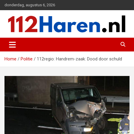
Ga
donderdag, augustus 6, 2026
naar
de
inhoud
Actueel 112 nieuws uit Haren en omgeving
112 Haren.nl
Home
Politie
112regio: Handrem-zaak: Dood door schuld