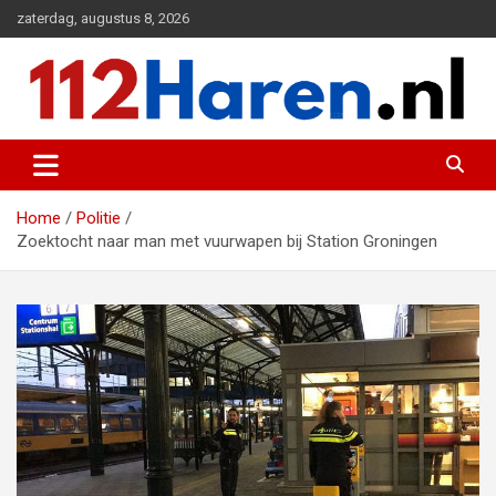
Ga
zaterdag, augustus 8, 2026
naar
de
inhoud
Actueel 112 nieuws uit Haren en omgeving
112 Haren.nl
Home
Politie
Zoektocht naar man met vuurwapen bij Station Groningen