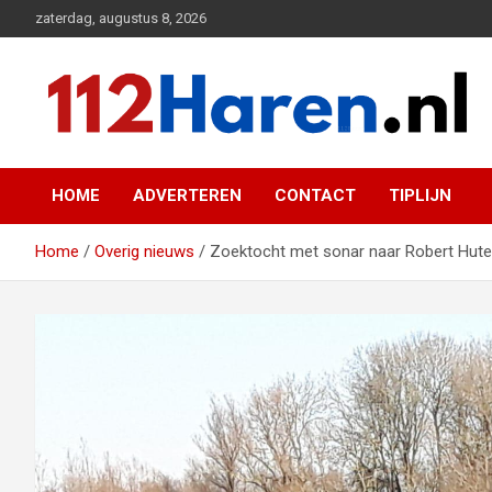
Ga
zaterdag, augustus 8, 2026
naar
de
inhoud
Actueel 112 nieuws uit Haren en omgeving
112 Haren.nl
HOME
ADVERTEREN
CONTACT
TIPLIJN
Home
Overig nieuws
Zoektocht met sonar naar Robert Hute