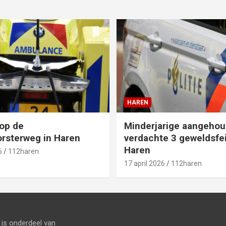
HAREN
op de
Minderjarige aangehou
rsterweg in Haren
verdachte 3 geweldsfei
Haren
6
112haren
17 april 2026
112haren
is onderdeel van