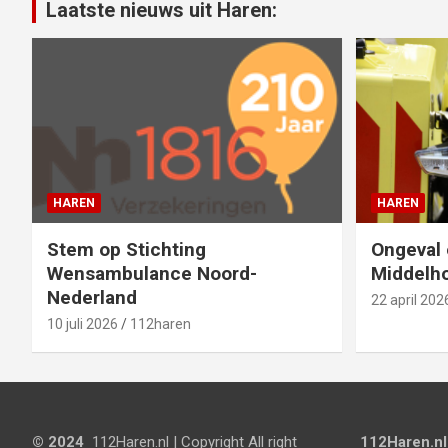
Laatste nieuws uit Haren:
HAREN
HAREN
Stem op Stichting
Ongeval 
Wensambulance Noord-
Middelho
Nederland
22 april 202
10 juli 2026
112haren
© 2024
112Haren.nl | Copyright All right
112Haren.nl