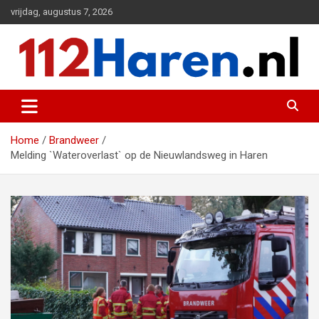
Ga
vrijdag, augustus 7, 2026
naar
de
inhoud
Actueel 112 nieuws uit Haren en omgeving
112 Haren.nl
Home
Brandweer
Melding `Wateroverlast` op de Nieuwlandsweg in Haren