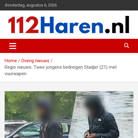
Ga
donderdag, augustus 6, 2026
naar
de
inhoud
Actueel 112 nieuws uit Haren en omgeving
112 Haren.nl
Home
Overig nieuws
Regio nieuws: Twee jongens bedreigen Stadjer (21) met
vuurwapen