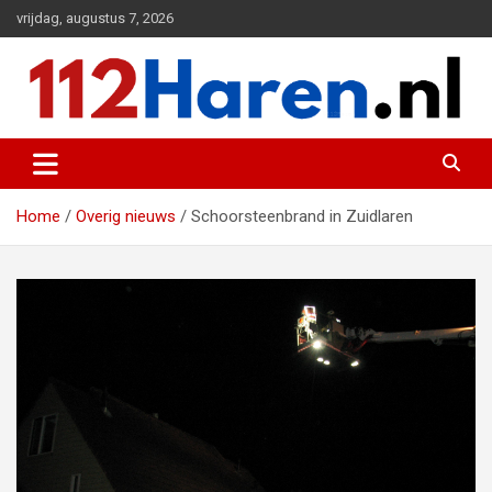
Ga
vrijdag, augustus 7, 2026
naar
de
inhoud
Actueel 112 nieuws uit Haren en omgeving
112 Haren.nl
Home
Overig nieuws
Schoorsteenbrand in Zuidlaren