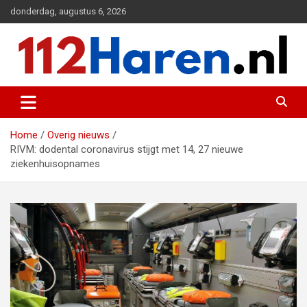
Ga
donderdag, augustus 6, 2026
naar
de
inhoud
Actueel 112 nieuws uit Haren en omgeving
112 Haren.nl
Home
Overig nieuws
RIVM: dodental coronavirus stijgt met 14, 27 nieuwe
ziekenhuisopnames