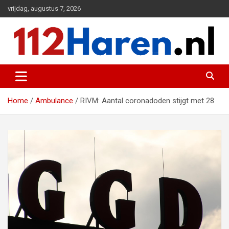
Ga
vrijdag, augustus 7, 2026
naar
de
inhoud
Actueel 112 nieuws uit Haren en omgeving
112 Haren.nl
Home
Ambulance
RIVM: Aantal coronadoden stijgt met 28