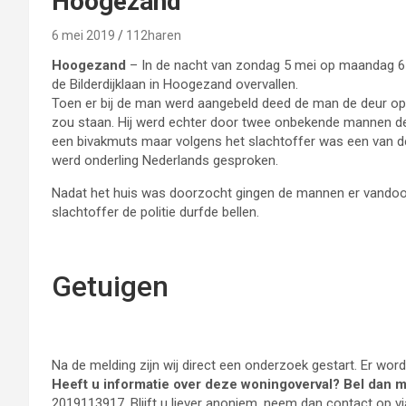
Hoogezand
6 mei 2019
112haren
Hoogezand
– In de nacht van zondag 5 mei op maandag 6 m
de Bilderdijklaan in Hoogezand overvallen.
Toen er bij de man werd aangebeld deed de man de deur ope
zou staan. Hij werd echter door twee onbekende mannen 
een bivakmuts maar volgens het slachtoffer was een van de 
werd onderling Nederlands gesproken.
Nadat het huis was doorzocht gingen de mannen er vandoor
slachtoffer de politie durfde bellen.
Getuigen
Na de melding zijn wij direct een onderzoek gestart. Er wo
Heeft u informatie over deze woningoverval? Bel dan 
2019113917. Blijft u liever anoniem, neem dan contact op 