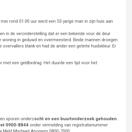
ei rond 01.00 uur werd een 53-jarige man in zijn huis aan
n in de veronderstelling dat er een bekende voor de deur
de woning in geduwd en overmeesterd. Beide mannen droegen
overvallers blank en had de ander een getinte huidskleur. Er
 met een geldbedrag. Het duurde een tijd voor het
rden sporen onderz
ocht en een buurtonderzoek gehouden.
met 0900-8844
onder vermelding van registratienummer
via Meld Misdaad Anoniem 0800-7000.