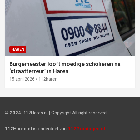
HAREN
Burgemeester looft moedige scholieren na
‘straatterreur’ in Haren
15 april 2026
112haren
© 2024
112Haren.nl | Copyright All right reserved
112Haren.nl
is onderdeel van
112Groningen.nl