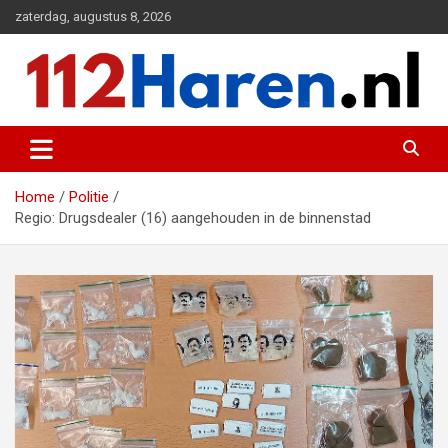
Ga
zaterdag, augustus 8, 2026
naar
de
inhoud
Actueel 112 nieuws uit Haren en omgeving
112 Haren.nl
Home
Politie
Regio: Drugsdealer (16) aangehouden in de binnenstad