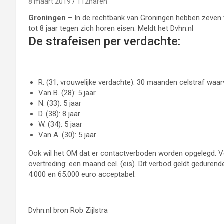
8 maart 2019
112haren
Groningen
– In de rechtbank van Groningen hebben zeven v
tot 8 jaar tegen zich horen eisen. Meldt het Dvhn.nl
De strafeisen per verdachte:
R. (31, vrouwelijke verdachte): 30 maanden celstraf waar
Van B. (28): 5 jaar
N. (33): 5 jaar
D. (38): 8 jaar
W. (34): 5 jaar
Van A. (30): 5 jaar
Ook wil het OM dat er contactverboden worden opgelegd. Ve
overtreding: een maand cel. (eis). Dit verbod geldt gedurende
4.000 en 65.000 euro acceptabel.
Dvhn.nl bron Rob Zijlstra