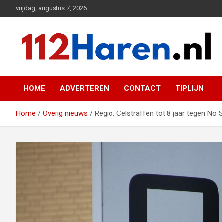
Ga
vrijdag, augustus 7, 2026
naar
de
inhoud
Actueel 112 nieuws uit Haren en omgeving
112 Haren.nl
HOME
ADVERTEREN
CONTACT
TIPLIJN
Home
Overig nieuws
Regio: Celstraffen tot 8 jaar tegen No 