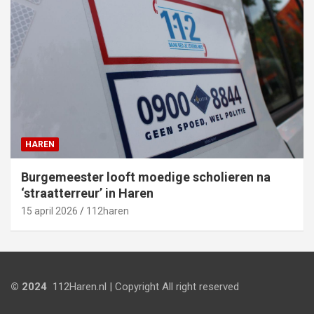
HAREN
Burgemeester looft moedige scholieren na
‘straatterreur’ in Haren
15 april 2026
112haren
© 2024
112Haren.nl | Copyright All right reserved