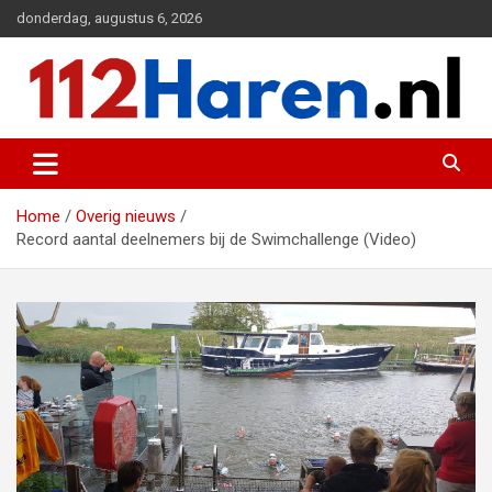
Ga
donderdag, augustus 6, 2026
naar
de
inhoud
Actueel 112 nieuws uit Haren en omgeving
112 Haren.nl
Home
Overig nieuws
Record aantal deelnemers bij de Swimchallenge (Video)