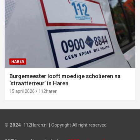
HAREN
Burgemeester looft moedige scholieren na
‘straatterreur’ in Haren
15 april 2026
112haren
© 2024
112Haren.nl | Copyright All right reserved