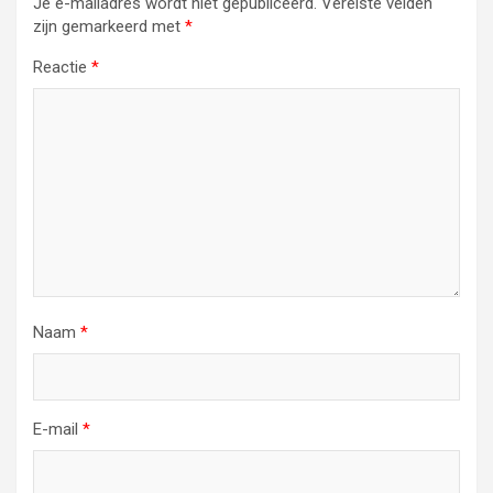
Je e-mailadres wordt niet gepubliceerd.
Vereiste velden
zijn gemarkeerd met
*
Reactie
*
Naam
*
E-mail
*