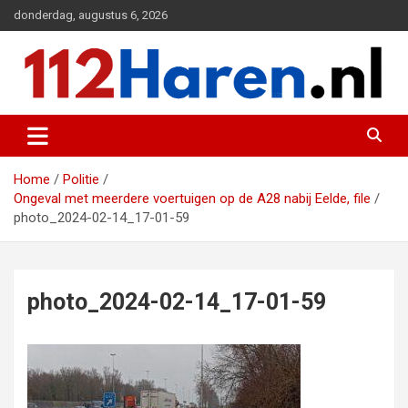
Ga
donderdag, augustus 6, 2026
naar
de
inhoud
Actueel 112 nieuws uit Haren en omgeving
112 Haren.nl
Home
Politie
Ongeval met meerdere voertuigen op de A28 nabij Eelde, file
photo_2024-02-14_17-01-59
photo_2024-02-14_17-01-59