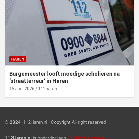
HAREN
Burgemeester looft moedige scholieren na
‘straatterreur’ in Haren
15 april 2026
112haren
© 2024
112Haren.nl | Copyright All right reserved
112Haren.nl
is onderdeel van
112Groningen.nl