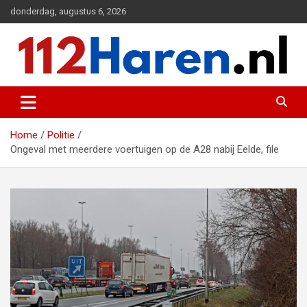
Ga
donderdag, augustus 6, 2026
naar
de
inhoud
Actueel 112 nieuws uit Haren en omgeving
112 Haren.nl
Home
Politie
Ongeval met meerdere voertuigen op de A28 nabij Eelde, file