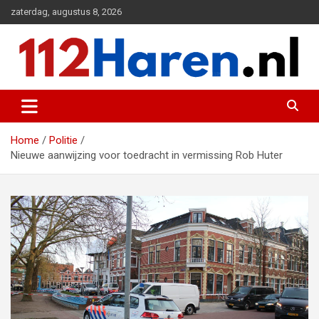
Ga
zaterdag, augustus 8, 2026
naar
de
inhoud
Actueel 112 nieuws uit Haren en omgeving
112 Haren.nl
Home
Politie
Nieuwe aanwijzing voor toedracht in vermissing Rob Huter