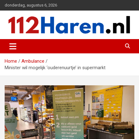
Ga
donderdag, augustus 6, 2026
naar
de
inhoud
Actueel 112 nieuws uit Haren en omgeving
112 Haren.nl
Home
Ambulance
Minister wil mogelijk ‘ouderenuurtje’ in supermarkt