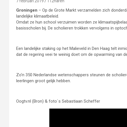
7 februari 2019
112haren
Groningen
– Op de Grote Markt verzamelden zich donderda
landelijke klimaatbeleid.
Omdat ze hun school verzuimen worden ze klimaatspijbelaar
basisscholen bij. De scholieren trokken vervolgens in optoc
Een landelijke staking op het Malieveld in Den Haag telt in
dat de regering veei te weinig doet om de opwarming van de
Zo’n 350 Nederlandse wetenschappers steunen de scholieren
leerlingen groot gelijk hebben.
Oogtv.nl (Bron) & foto`s Sebastiaan Scheffer