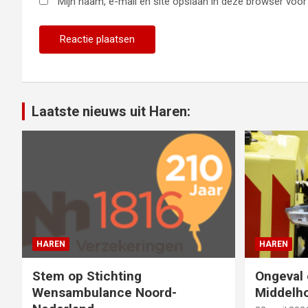
Mijn naam, e-mail en site opslaan in deze browser voor 
Laatste nieuws uit Haren:
HAREN
HAREN
Stem op Stichting
Ongeval 
Wensambulance Noord-
Middelho