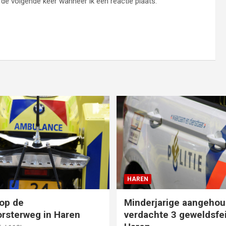
de volgende keer wanneer ik een reactie plaats.
HAREN
op de
Minderjarige aangehou
rsterweg in Haren
verdachte 3 geweldsfei