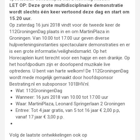
LET OP: Deze grote multidisciplinaire demonstratie
wordt slechts één keer vertoond deze dag en start om
15.20 uur.
Op zaterdag 16 juni 2018 vindt voor de tweede keer de
112GroningenDag plaats in en om MartiniPlaza in
Groningen. Van 10.00 tot 17.00 uur geven diverse
hulpverleningsinstanties spectaculaire demonstraties en er
is een grote informatie/veiligheidsmarkt. Op het
Horecaplein kunt terecht voor een hapje en een drankje. Op
het hoofdpodium zijn er doorlopend muzikale live
optredens. U bent van harte welkom! De 112GroningenDag
wordt mede mogelijk gemaakt door hoofdsponsor
Bestrating.nl en subsponsor 101BHV.nl.
Wat: 112GroningenDag
Wanneer: 16 juni 2018 van 10.00 tot 17.00 uur
Waar: MartiniPlaza, Leonard Springerlaan 2 Groningen
Entree: Tot 4 jaar gratis, van 5 tot 16 jaar € 2,00 p.p,
vanaf 17 jaar € 3,00 p.p.
Volg de laatste ontwikkelingen ook op