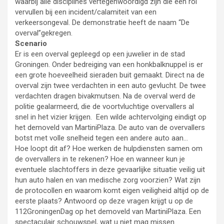
waarbij alle disciplines vertegenwoordigd zijn die een rol
vervullen bij een incident/calamiteit van een
verkeersongeval. De demonstratie heeft de naam “De
overval”gekregen.
Scenario
Er is een overval gepleegd op een juwelier in de stad
Groningen. Onder bedreiging van een honkbalknuppel is er
een grote hoeveelheid sieraden buit gemaakt. Direct na de
overval zijn twee verdachten in een auto gevlucht. De twee
verdachten dragen bivakmutsen. Na de overval werd de
politie gealarmeerd, die de voortvluchtige overvallers al
snel in het vizier krijgen. Een wilde achtervolging eindigt op
het demoveld van MartiniPlaza. De auto van de overvallers
botst met volle snelheid tegen een andere auto aan…
Hoe loopt dit af? Hoe werken de hulpdiensten samen om
de overvallers in te rekenen? Hoe en wanneer kun je
eventuele slachtoffers in deze gevaarlijke situatie veilig uit
hun auto halen en van medische zorg voorzien? Wat zijn
de protocollen en waarom komt eigen veiligheid altijd op de
eerste plaats? Antwoord op deze vragen krijgt u op de
112GroningenDag op het demoveld van MartiniPlaza. Een
spectaculair schouwspel, wat u niet mag missen.