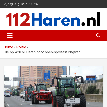
Ga
vrijdag, augustus 7, 2026
naar
de
inhoud
Actueel 112 nieuws uit Haren en omgeving
112 Haren.nl
Home
Politie
File op A28 bij Haren door boerenprotest ringweg