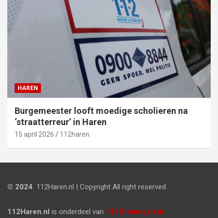
HAREN
Burgemeester looft moedige scholieren na
‘straatterreur’ in Haren
15 april 2026
112haren
© 2024
112Haren.nl | Copyright All right reserved
112Haren.nl
is onderdeel van
112Groningen.nl