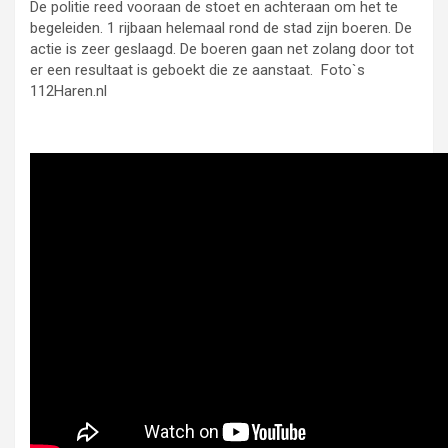
De politie reed vooraan de stoet en achteraan om het te
begeleiden. 1 rijbaan helemaal rond de stad zijn boeren. De
actie is zeer geslaagd. De boeren gaan net zolang door tot
er een resultaat is geboekt die ze aanstaat. Foto`s
112Haren.nl