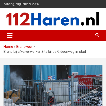
Ga
zondag, augustus 9, 2026
naar
de
inhoud
Actueel 112 nieuws uit Haren en omgeving
112 Haren.nl
Home
Brandweer
Brand bij afvalverwerker Sita bij de Gideonweg in stad