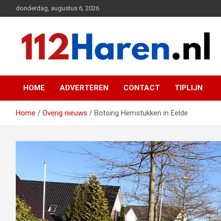
Ga
donderdag, augustus 6, 2026
naar
de
inhoud
Actueel 112 nieuws uit Haren en omgeving
112 Haren.nl
HOME
ADVERTEREN
CONTACT
TIPLIJN
Home
Overig nieuws
Botsing Hemstukken in Eelde