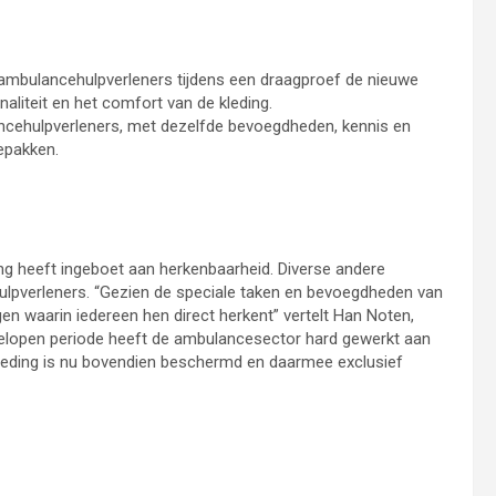
 ambulancehulpverleners tijdens een draagproef de nieuwe
aliteit en het comfort van de kleding.
ncehulpverleners, met dezelfde bevoegdheden, kennis en
epakken.
ding heeft ingeboet aan herkenbaarheid. Diverse andere
ehulpverleners. “Gezien de speciale taken en bevoegdheden van
gen waarin iedereen hen direct herkent” vertelt Han Noten,
elopen periode heeft de ambulancesector hard gewerkt aan
kleding is nu bovendien beschermd en daarmee exclusief