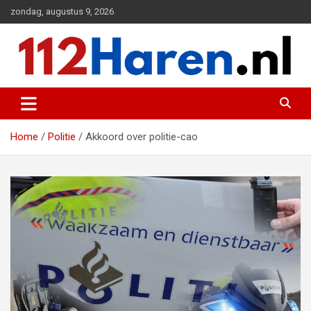
Ga
zondag, augustus 9, 2026
naar
de
inhoud
Actueel 112 nieuws uit Haren en omgeving
112 Haren.nl
Home
Politie
Akkoord over politie-cao