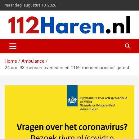
Ga
maandag, augustus 10, 2026
naar
de
inhoud
Actueel 112 nieuws uit Haren en omgeving
112 Haren.nl
Home
Ambulance
24 uur: 93 mensen overleden en 1159 mensen positief getest