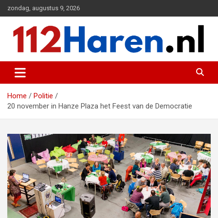
Ga
zondag, augustus 9, 2026
naar
de
inhoud
Actueel 112 nieuws uit Haren en omgeving
112 Haren.nl
Home
Politie
20 november in Hanze Plaza het Feest van de Democratie