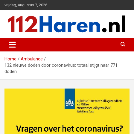
Ga
vrijdag, augustus 7, 2026
naar
de
inhoud
Actueel 112 nieuws uit Haren en omgeving
112 Haren.nl
Home
Ambulance
132 nieuwe doden door coronavirus: totaal stijgt naar 771
doden