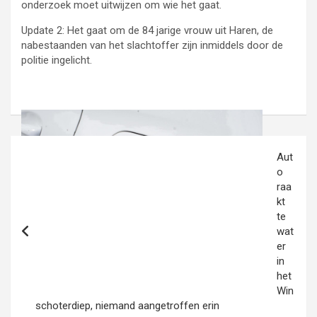
onderzoek moet uitwijzen om wie het gaat.
Update 2: Het gaat om de 84 jarige vrouw uit Haren, de
nabestaanden van het slachtoffer zijn inmiddels door de
politie ingelicht.
Bericht
Aut
navigatie
o
raa
kt
te
wat
er
in
het
Win
schoterdiep, niemand aangetroffen erin