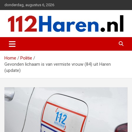
Ga
donderdag, augustus 6, 2026
naar
de
inhoud
Actueel 112 nieuws uit Haren en omgeving
112 Haren.nl
Home
Politie
Gevonden lichaam is van vermiste vrouw (84) uit Haren
(update)