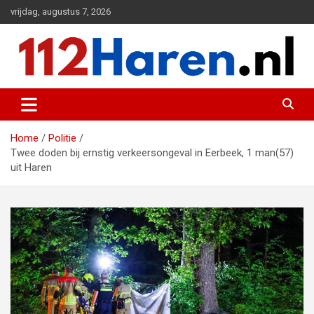
Ga
vrijdag, augustus 7, 2026
naar
de
inhoud
Actueel 112 nieuws uit Haren en omgeving
112 Haren.nl
Home
Politie
Twee doden bij ernstig verkeersongeval in Eerbeek, 1 man(57)
uit Haren