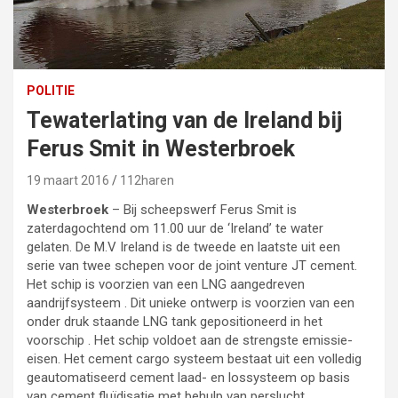
POLITIE
Tewaterlating van de Ireland bij
Ferus Smit in Westerbroek
19 maart 2016
112haren
Westerbroek
– Bij scheepswerf Ferus Smit is
zaterdagochtend om 11.00 uur de ‘Ireland’ te water
gelaten. De M.V Ireland is de tweede en laatste uit een
serie van twee schepen voor de joint venture JT cement.
Het schip is voorzien van een LNG aangedreven
aandrijfsysteem . Dit unieke ontwerp is voorzien van een
onder druk staande LNG tank gepositioneerd in het
voorschip . Het schip voldoet aan de strengste emissie-
eisen. Het cement cargo systeem bestaat uit een volledig
geautomatiseerd cement laad- en lossysteem op basis
van cement fluïdisatie met behulp van perslucht.