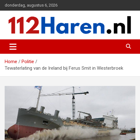
Ga
donderdag, augustus 6, 2026
naar
de
inhoud
Actueel 112 nieuws uit Haren en omgeving
112 Haren.nl
Home
Politie
Tewaterlating van de Ireland bij Ferus Smit in Westerbroek