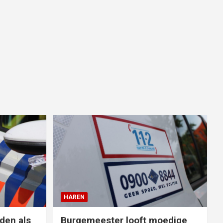
HAREN
den als
Burgemeester looft moedige