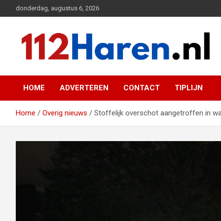
Ga
donderdag, augustus 6, 2026
naar
de
inhoud
Actueel 112 nieuws uit Haren en omgeving
112 Haren.nl
HOME
ADVERTEREN
CONTACT
TIPLIJN
Home
Overig nieuws
Stoffelijk overschot aangetroffen in w