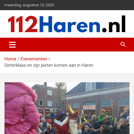
Ga
maandag, augustus 10, 2026
naar
de
inhoud
Actueel 112 nieuws uit Haren en omgeving
112 Haren.nl
Home
Evenementen
Sinterklaas en zijn pieten komen aan in Haren