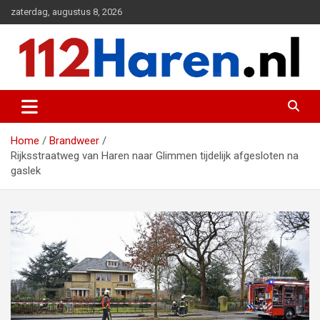
Ga
zaterdag, augustus 8, 2026
naar
de
inhoud
Actueel 112 nieuws uit Haren en omgeving
112 Haren.nl
Home
Brandweer
Rijksstraatweg van Haren naar Glimmen tijdelijk afgesloten na
gaslek