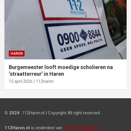
HAREN
Burgemeester looft moedige scholieren na
‘straatterreur’ in Haren
15 april 2026
112haren
© 2024
112Haren.nl | Copyright All right reserved
112Haren.nl
is onderdeel van
112Groningen.nl