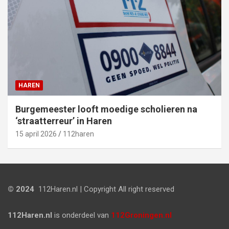
HAREN
Burgemeester looft moedige scholieren na
‘straatterreur’ in Haren
15 april 2026
112haren
© 2024
112Haren.nl | Copyright All right reserved
112Haren.nl
is onderdeel van
112Groningen.nl