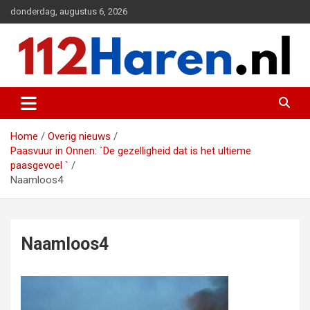
Ga
donderdag, augustus 6, 2026
naar
de
inhoud
Actueel 112 nieuws uit Haren en omgeving
112 Haren.nl
Home
Overig nieuws
Paasvuur in Onnen: `De gezelligheid dat is het ultieme
paasgevoel `
Naamloos4
Naamloos4