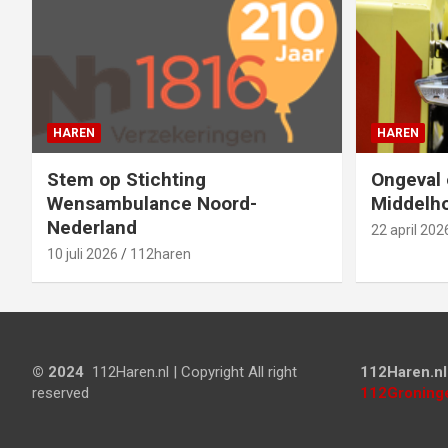
HAREN
HAREN
Stem op Stichting
Ongeval 
Wensambulance Noord-
Middelho
Nederland
22 april 202
10 juli 2026
112haren
© 2024
112Haren.nl | Copyright All right
112Haren.nl
reserved
112Groninge