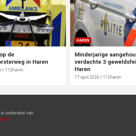
HAREN
op de
Minderjarige aangehou
rsterweg in Haren
verdachte 3 geweldsfei
Haren
6
112haren
17 april 2026
112haren
is onderdeel van
n.nl