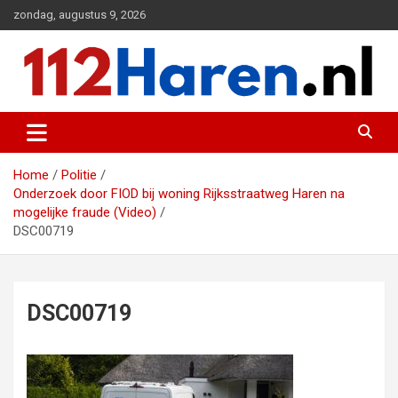
Ga
zondag, augustus 9, 2026
naar
de
inhoud
Actueel 112 nieuws uit Haren en omgeving
112 Haren.nl
Home
Politie
Onderzoek door FIOD bij woning Rijksstraatweg Haren na
mogelijke fraude (Video)
DSC00719
DSC00719