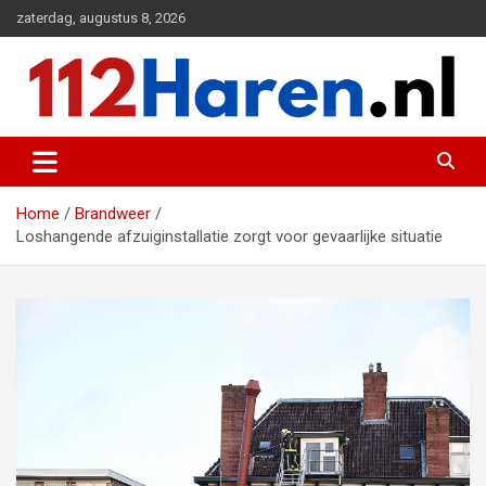
Ga
zaterdag, augustus 8, 2026
naar
de
inhoud
Actueel 112 nieuws uit Haren en omgeving
112 Haren.nl
Home
Brandweer
Loshangende afzuiginstallatie zorgt voor gevaarlijke situatie