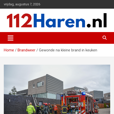
Ga
vrijdag, augustus 7, 2026
naar
de
inhoud
Actueel 112 nieuws uit Haren en omgeving
112 Haren.nl
Home
Brandweer
Gewonde na kleine brand in keuken