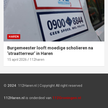
HAREN
Burgemeester looft moedige scholieren na
‘straatterreur’ in Haren
15 april 2026
112haren
© 2024
112Haren.nl | Copyright All right reserved
112Haren.nl
is onderdeel van
112Groningen.nl