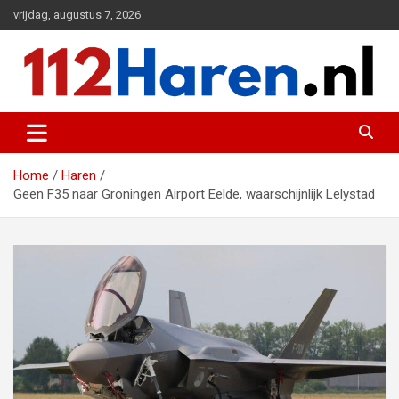
Ga
vrijdag, augustus 7, 2026
naar
de
inhoud
Actueel 112 nieuws uit Haren en omgeving
112 Haren.nl
Home
Haren
Geen F35 naar Groningen Airport Eelde, waarschijnlijk Lelystad